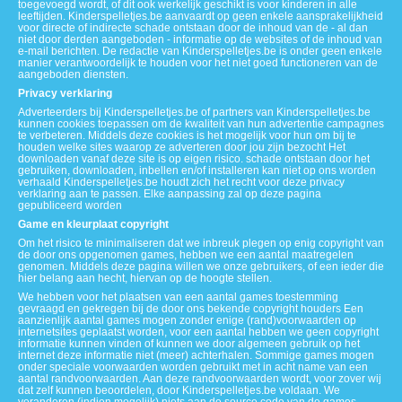
toegevoegd wordt, of dit ook werkelijk geschikt is voor kinderen in alle
leeftijden. Kinderspelletjes.be aanvaardt op geen enkele aansprakelijkheid
voor directe of indirecte schade ontstaan door de inhoud van de - al dan
niet door derden aangeboden - informatie op de websites of de inhoud van
e-mail berichten. De redactie van Kinderspelletjes.be is onder geen enkele
manier verantwoordelijk te houden voor het niet goed functioneren van de
aangeboden diensten.
Privacy verklaring
Adverteerders bij Kinderspelletjes.be of partners van Kinderspelletjes.be
kunnen cookies toepassen om de kwaliteit van hun advertentie campagnes
te verbeteren. Middels deze cookies is het mogelijk voor hun om bij te
houden welke sites waarop ze adverteren door jou zijn bezocht Het
downloaden vanaf deze site is op eigen risico. schade ontstaan door het
gebruiken, downloaden, inbellen en/of installeren kan niet op ons worden
verhaald Kinderspelletjes.be houdt zich het recht voor deze privacy
verklaring aan te passen. Elke aanpassing zal op deze pagina
gepubliceerd worden
Game en kleurplaat copyright
Om het risico te minimaliseren dat we inbreuk plegen op enig copyright van
de door ons opgenomen games, hebben we een aantal maatregelen
genomen. Middels deze pagina willen we onze gebruikers, of een ieder die
hier belang aan hecht, hiervan op de hoogte stellen.
We hebben voor het plaatsen van een aantal games toestemming
gevraagd en gekregen bij de door ons bekende copyright houders Een
aanzienlijk aantal games mogen zonder enige (rand)voorwaarden op
internetsites geplaatst worden, voor een aantal hebben we geen copyright
informatie kunnen vinden of kunnen we door algemeen gebruik op het
internet deze informatie niet (meer) achterhalen. Sommige games mogen
onder speciale voorwaarden worden gebruikt met in acht name van een
aantal randvoorwaarden. Aan deze randvoorwaarden wordt, voor zover wij
dat zelf kunnen beoordelen, door Kinderspelletjes.be voldaan. We