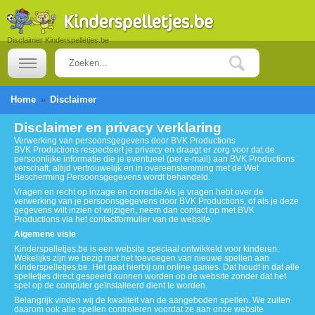
Disclaimer Kinderspelletjes.be
Home
Disclaimer
Disclaimer en privacy verklaring
Verwerking van persoonsgegevens door BVK Productions
BVK Productions respecteert je privacy en draagt er zorg voor dat de
persoonlijke informatie die je eventueel (per e-mail) aan BVK Productions
verschaft, altijd vertrouwelijk en in overeenstemming met de Wet
Bescherming Persoonsgegevens wordt behandeld.
Vragen en recht op inzage en correctie Als je vragen hebt over de
verwerking van je persoonsgegevens door BVK Productions, of als je deze
gegevens wilt inzien of wijzigen, neem dan contact op met BVK
Productions via het contactformulier van de website.
Algemene visie
Kinderspelletjes.be is een website speciaal ontwikkeld voor kinderen.
Wekelijks zijn we bezig met het toevoegen van nieuwe spellen aan
Kinderspelletjes.be. Het gaat hierbij om online games. Dat houdt in dat alle
spelletjes direct gespeeld kunnen worden op de website zonder dat het
spel op de computer geïnstalleerd dient te worden.
Belangrijk vinden wij de kwaliteit van de aangeboden spellen. We zullen
daarom ook alle spellen controleren voordat ze aan onze website