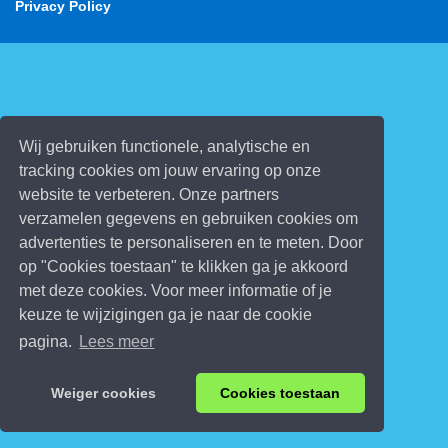
Privacy Policy
Wij gebruiken functionele, analytische en
tracking cookies om jouw ervaring op onze
website te verbeteren. Onze partners
verzamelen gegevens en gebruiken cookies om
advertenties te personaliseren en te meten. Door
op "Cookies toestaan" te klikken ga je akkoord
met deze cookies. Voor meer informatie of je
keuze te wijzigingen ga je naar de cookie
pagina.
Lees meer
Weiger cookies
Cookies toestaan