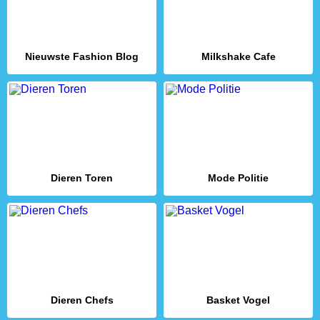
Nieuwste Fashion Blog
Milkshake Cafe
Dieren Toren
Mode Politie
Dieren Chefs
Basket Vogel