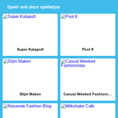
Speel ook deze spelletjes
Super Katapult
Pool 8
Slijm Maken
Casual Weeked Fashionistas