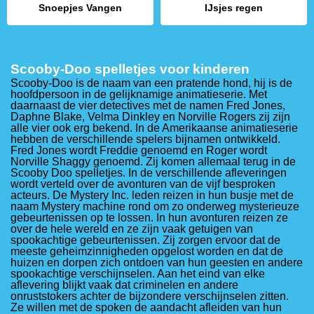
Snoepjes Vangen
IJsjes regen
Scooby-Doo spelletjes voor kinderen
Scooby-Doo is de naam van een pratende hond, hij is de
hoofdpersoon in de gelijknamige animatieserie. Met
daarnaast de vier detectives met de namen Fred Jones,
Daphne Blake, Velma Dinkley en Norville Rogers zij zijn
alle vier ook erg bekend. In de Amerikaanse animatieserie
hebben de verschillende spelers bijnamen ontwikkeld.
Fred Jones wordt Freddie genoemd en Roger wordt
Norville Shaggy genoemd. Zij komen allemaal terug in de
Scooby Doo spelletjes. In de verschillende afleveringen
wordt verteld over de avonturen van de vijf besproken
acteurs. De Mystery Inc. leden reizen in hun busje met de
naam Mystery machine rond om zo onderweg mysterieuze
gebeurtenissen op te lossen. In hun avonturen reizen ze
over de hele wereld en ze zijn vaak getuigen van
spookachtige gebeurtenissen. Zij zorgen ervoor dat de
meeste geheimzinnigheden opgelost worden en dat de
huizen en dorpen zich ontdoen van hun geesten en andere
spookachtige verschijnselen. Aan het eind van elke
aflevering blijkt vaak dat criminelen en andere
onruststokers achter de bijzondere verschijnselen zitten.
Ze willen met de spoken de aandacht afleiden van hun