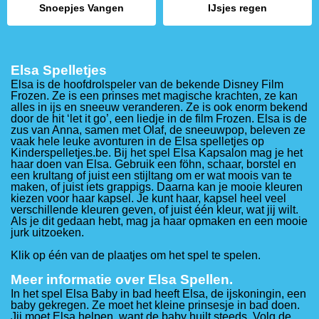
Snoepjes Vangen
IJsjes regen
Elsa Spelletjes
Elsa is de hoofdrolspeler van de bekende Disney Film
Frozen. Ze is een prinses met magische krachten, ze kan
alles in ijs en sneeuw veranderen. Ze is ook enorm bekend
door de hit ‘let it go’, een liedje in de film Frozen. Elsa is de
zus van Anna, samen met Olaf, de sneeuwpop, beleven ze
vaak hele leuke avonturen in de Elsa spelletjes op
Kinderspelletjes.be. Bij het spel Elsa Kapsalon mag je het
haar doen van Elsa. Gebruik een föhn, schaar, borstel en
een krultang of juist een stijltang om er wat moois van te
maken, of juist iets grappigs. Daarna kan je mooie kleuren
kiezen voor haar kapsel. Je kunt haar, kapsel heel veel
verschillende kleuren geven, of juist één kleur, wat jij wilt.
Als je dit gedaan hebt, mag ja haar opmaken en een mooie
jurk uitzoeken.
Klik op één van de plaatjes om het spel te spelen.
Meer informatie over Elsa Spellen.
In het spel Elsa Baby in bad heeft Elsa, de ijskoningin, een
baby gekregen. Ze moet het kleine prinsesje in bad doen.
Jij moet Elsa helpen, want de baby huilt steeds. Volg de