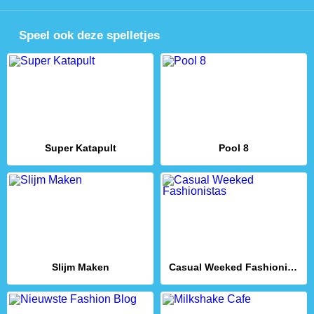
Speel ook deze spelletjes
Super Katapult
Pool 8
Slijm Maken
Casual Weeked Fashionistas