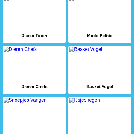
Dieren Toren
Mode Politie
Dieren Chefs
Basket Vogel