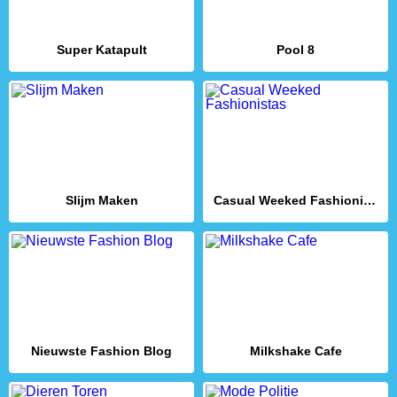
Super Katapult
Pool 8
Slijm Maken
Casual Weeked Fashionistas
Nieuwste Fashion Blog
Milkshake Cafe