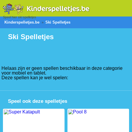
Speel hier ski spelletjes
Kinderspelletjes.be
Ski Spelletjes
Ski Spelletjes
Helaas zijn er geen spellen beschikbaar in deze categorie
voor mobiel en tablet.
Deze spellen kan je wel spelen:
Speel ook deze spelletjes