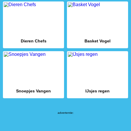
Dieren Chefs
Basket Vogel
Snoepjes Vangen
IJsjes regen
advertentie: