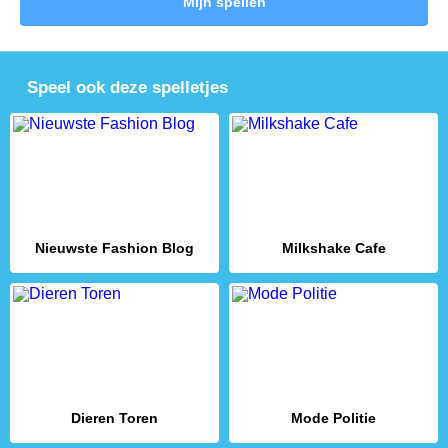
Mijn spellen
Speel ook deze spelletjes
Nieuwste Fashion Blog
Milkshake Cafe
Dieren Toren
Mode Politie