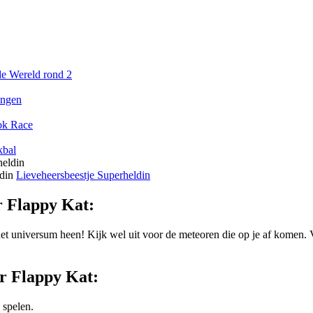
de Wereld rond 2
ongen
ok Race
kbal
din
Lieveheersbeestje Superheldin
r Flappy Kat:
het universum heen! Kijk wel uit voor de meteoren die op je af komen. 
r Flappy Kat:
 spelen.