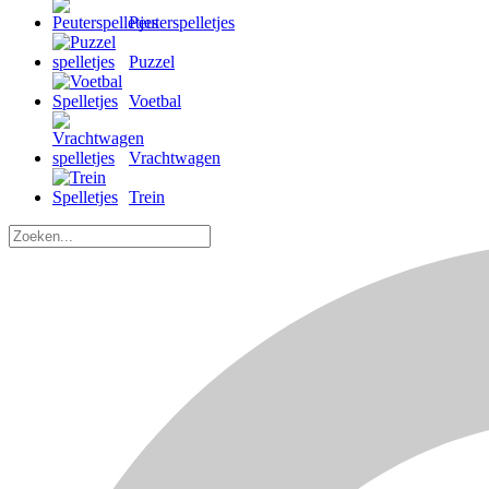
Peuterspelletjes
Puzzel
Voetbal
Vrachtwagen
Trein