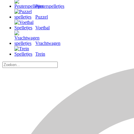
Peuterspelletjes
Puzzel
Voetbal
Vrachtwagen
Trein