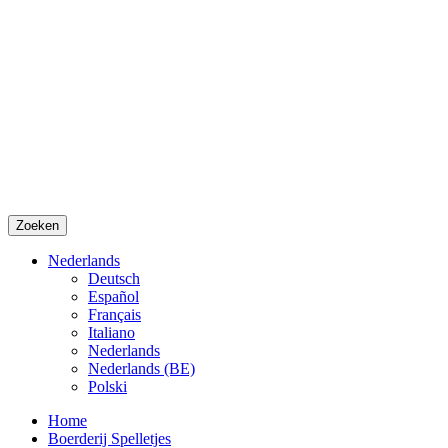
Zoeken
Nederlands
Deutsch
Español
Français
Italiano
Nederlands
Nederlands (BE)
Polski
Home
Boerderij Spelletjes