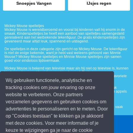
Snoepjes Vangen
IJsjes regen
Mickey Mouse spelletjes
Mickey Mouse is wereldberoemd en vooral bij kinderen valt hij enorm in de
smaak. Kinderspelletjes.be heeft een aanbod van spelletjes samengesteld
gerelateerd aan het welbekende tekenfiguur. De gratis kinderspelletjes zijn
gevarieerd maar altijd leuk, spannend en uitdagend.
De spelletjes in deze categorie zijn gericht op Mickey Mouse. De tekenfiguur
is niet de enige bekende, want je hebt vast weleens gehoord van Minnie
Mouse? Mickey Mouse spelletjes en Minnie Mouse spelletjes zijn samen
goed voor eindeloos tijdsvermaak.
Mickey Mouse is bekend van televisie maar als hij niet op televisie is, kunnen
kinderen alsnog met hem ‘in aanraking komen’. Dat kan op
Kinderspelletjes.be. Zo kunnen kinderen spelletjes spelen van hun favoriete
Wij gebruiken functionele, analytische en
tekenfiguur, namelijk Mickey Mouse. Of natuurlijk Minnie Mouse.
tracking cookies om jouw ervaring op onze
Online spelletjes op Kinderspelletjes.be zijn gratis te spelen. Een leuk
Mickey Mouse spel is appel vangen! Hier moet je zorgen dat er geen appels
website te verbeteren. Onze partners
op de grond vallen!
verzamelen gegevens en gebruiken cookies om
Een ander super leuk Mickey Mouse spelletje is Mickey en Donald
Hooghouden. Hier moeten Mickey Mouse en Donald Duck de bal zo vaak
advertenties te personaliseren en te meten. Door
mogelijk hoog houden.
op "Cookies toestaan" te klikken ga je akkoord
met deze cookies. Voor meer informatie of je
© 2026 Kinderspelletjes.be
keuze te wijzigingen ga je naar de cookie