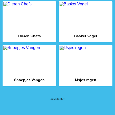
Dieren Chefs
Basket Vogel
Snoepjes Vangen
IJsjes regen
advertentie: