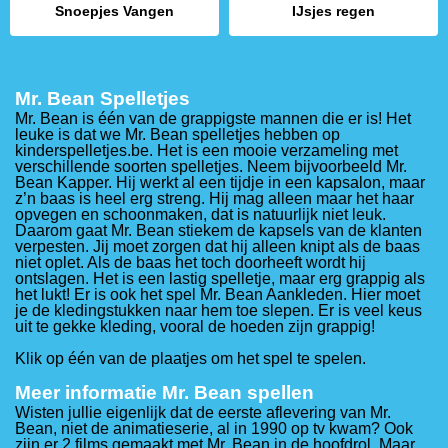
Snoepjes Vangen
IJsjes regen
Mr. Bean Spelletjes
Mr. Bean is één van de grappigste mannen die er is! Het
leuke is dat we Mr. Bean spelletjes hebben op
kinderspelletjes.be. Het is een mooie verzameling met
verschillende soorten spelletjes. Neem bijvoorbeeld Mr.
Bean Kapper. Hij werkt al een tijdje in een kapsalon, maar
z’n baas is heel erg streng. Hij mag alleen maar het haar
opvegen en schoonmaken, dat is natuurlijk niet leuk.
Daarom gaat Mr. Bean stiekem de kapsels van de klanten
verpesten. Jij moet zorgen dat hij alleen knipt als de baas
niet oplet. Als de baas het toch doorheeft wordt hij
ontslagen. Het is een lastig spelletje, maar erg grappig als
het lukt! Er is ook het spel Mr. Bean Aankleden. Hier moet
je de kledingstukken naar hem toe slepen. Er is veel keus
uit te gekke kleding, vooral de hoeden zijn grappig!
Klik op één van de plaatjes om het spel te spelen.
Meer informatie Mr. Bean spellen
Wisten jullie eigenlijk dat de eerste aflevering van Mr.
Bean, niet de animatieserie, al in 1990 op tv kwam? Ook
zijn er 2 films gemaakt met Mr. Bean in de hoofdrol. Maar