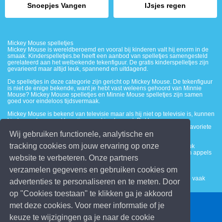
Snoepjes Vangen
IJsjes regen
Mickey Mouse spelletjes
Mickey Mouse is wereldberoemd en vooral bij kinderen valt hij enorm in de
smaak. Kinderspelletjes.be heeft een aanbod van spelletjes samengesteld
gerelateerd aan het welbekende tekenfiguur. De gratis kinderspelletjes zijn
gevarieerd maar altijd leuk, spannend en uitdagend.
De spelletjes in deze categorie zijn gericht op Mickey Mouse. De tekenfiguur
is niet de enige bekende, want je hebt vast weleens gehoord van Minnie
Mouse? Mickey Mouse spelletjes en Minnie Mouse spelletjes zijn samen
goed voor eindeloos tijdsvermaak.
Mickey Mouse is bekend van televisie maar als hij niet op televisie is, kunnen
kinderen alsnog met hem ‘in aanraking komen’. Dat kan op
Kinderspelletjes.be. Zo kunnen kinderen spelletjes spelen van hun favoriete
Wij gebruiken functionele, analytische en
tekenfiguur, namelijk Mickey Mouse. Of natuurlijk Minnie Mouse.
tracking cookies om jouw ervaring op onze
Online spelletjes op Kinderspelletjes.be zijn gratis te spelen. Een leuk
Mickey Mouse spel is appel vangen! Hier moet je zorgen dat er geen appels
website te verbeteren. Onze partners
op de grond vallen!
verzamelen gegevens en gebruiken cookies om
Een ander super leuk Mickey Mouse spelletje is Mickey en Donald
Hooghouden. Hier moeten Mickey Mouse en Donald Duck de bal zo vaak
advertenties te personaliseren en te meten. Door
mogelijk hoog houden.
op "Cookies toestaan" te klikken ga je akkoord
met deze cookies. Voor meer informatie of je
© 2026 Kinderspelletjes.be
keuze te wijzigingen ga je naar de cookie