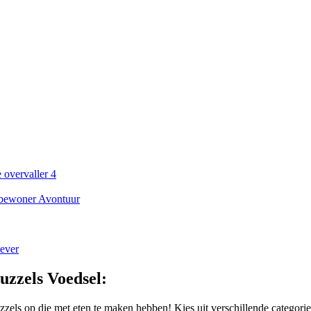
 overvaller 4
bewoner Avontuur
ever
uzzels Voedsel:
uzzels op die met eten te maken hebben! Kies uit verschillende categor