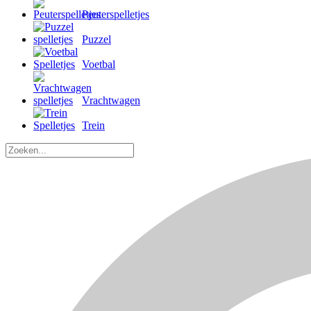
Peuterspelletjes
Puzzel
Voetbal
Vrachtwagen
Trein