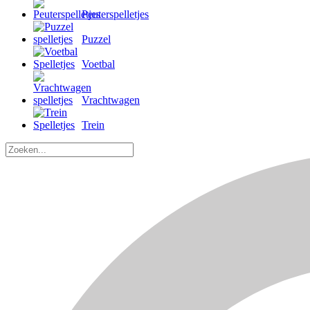
Peuterspelletjes
Puzzel
Voetbal
Vrachtwagen
Trein