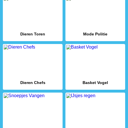
Dieren Toren
Mode Politie
Dieren Chefs
Basket Vogel