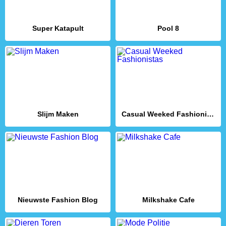
Super Katapult
Pool 8
Slijm Maken
Casual Weeked Fashionistas
Nieuwste Fashion Blog
Milkshake Cafe