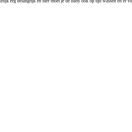
urlijk erg belangrijk en hier moet je de baby ook op tijd wassen en er v