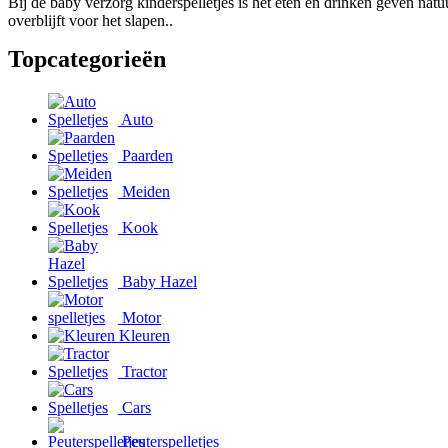
Bij de baby verzorg kinderspelletjes is het eten en drinken geven natu
overblijft voor het slapen..
Topcategorieën
Auto
Paarden
Meiden
Kook
Baby Hazel
Motor
Kleuren
Tractor
Cars
Peuterspelletjes