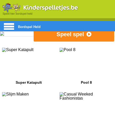
Speel hier bordspel held
Bordspel Held
Speel spel
Super Katapult
Pool 8