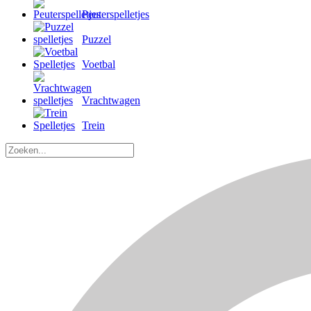
Peuterspelletjes
Puzzel
Voetbal
Vrachtwagen
Trein