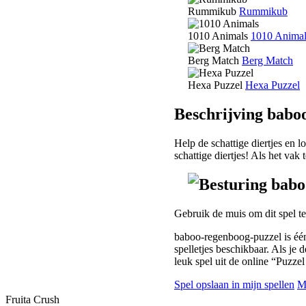
Rummikub
Rummikub
1010 Animals
1010 Animal
Berg Match
Berg Match
Hexa Puzzel
Hexa Puzzel
Beschrijving babo
Help de schattige diertjes en 
schattige diertjes! Als het vak t
Besturing babo
Gebruik de muis om dit spel te
baboo-regenboog-puzzel is éé
spelletjes beschikbaar. Als je 
leuk spel uit de online “Puzzel
Spel opslaan in mijn spellen
Mi
Fruita Crush