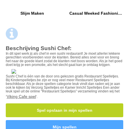
Slijm Maken
Casual Weeked Fashionistas
Beschrijving Sushi Chef:
In dit spel werk jij als chef in een sushi restaurant! Je moet allerlei lekkere
gerechten voorbereiden voor de klanten. Bereid alles snel voor en breng
het naar de goede klant zodat de klanten niet boos worden. Als je het goed
doet krijg je een promotie, als het slecht gaat kan je ontslag krijgen.
Sushi Chef is één van de door ons gekozen gratis Restaurant Spelletjes.
Bij Kinderspelletjes.be zijn er nog veel meer Restaurant Spelletjes
beschikbaar. Als je deze spellen categorie leuk vindt dan raden wij je aan
ook te kijken bij Verzorg Spelletjes en Kamer Inricht Spelletjes Een ander
leuk spel uit de online “Restaurant Spelletjes” verzameling vinden wij het
Viking Cafe spel
‘
’.
Spel opslaan in mijn spellen
Mijn spellen